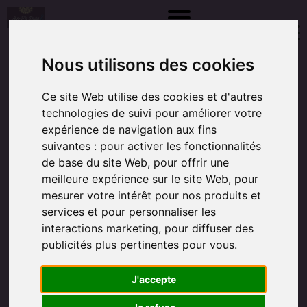
Nous utilisons des cookies
Location d'une piscine de naissance
Piscine de 6 pieds qui vient avec tout le matériel
nécessaire incluant un feuillet de recouvrement
Ce site Web utilise des cookies et d'autres
jettable et plusieurs adapteur pour les tuyaux. Tout
technologies de suivi pour améliorer votre
pour une naissance à domicile dans l'eau.
expérience de navigation aux fins
Posibilité de livraison
suivantes :
pour activer les fonctionnalités
de base du site Web
,
pour offrir une
meilleure expérience sur le site Web
,
pour
mesurer votre intérêt pour nos produits et
services et pour personnaliser les
interactions marketing
,
pour diffuser des
publicités plus pertinentes pour vous
.
J'accepte