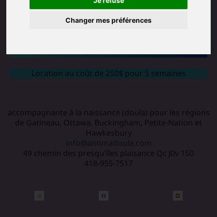
Je refuse
Changer mes préférences
Location au coût de 250$ pour 5 semaines
accompagnante à la naissance (doula) pour les régions
de Gatineau, Ottawa, Buckingham, Petite-Nation et
Hawkesbury
info@annmadoula.com
49 chemin des presqu'îles plaisance Qc J0v 1S0
418-955-7517