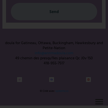
Send
doula for Gatineau, Ottawa, Buckingham, Hawkesbury and
Petite-Nation
info@annmadoula.com
49 chemin des presqu'îles plaisance Qc J0v 1S0
418-955-7517
© Créé avec
systeme.io