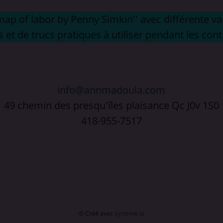
ap of labor by Penny Simkin'' avec différente vari
s et de trucs pratiques à utiliser pendant les cont
info@annmadoula.com
49 chemin des presqu'îles plaisance Qc J0v 1S0
418-955-7517
© Créé avec
systeme.io